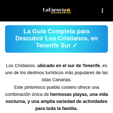
Ir
al
contenido
La Guía Completa para
Descubrir Los Cristianos, en
Tenerife Sur ✓
Los Cristianos,
ubicado en el sur de Tenerife
, es
uno de los destinos turísticos más populares de las
Islas Canarias.
Este pintoresco pueblo costero ofrece una
combinación única de
hermosas playas, una vida
nocturna, y una amplia variedad de actividades
para toda la familia.